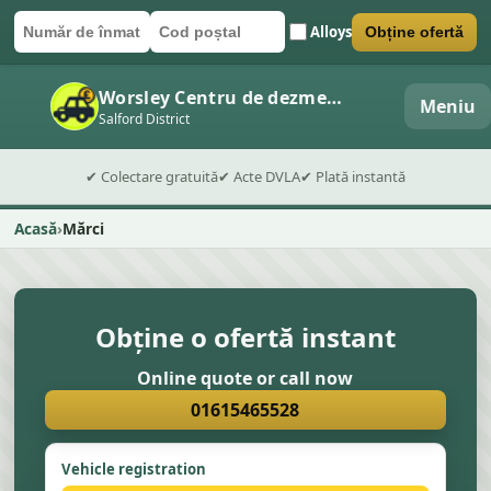
Alloys
Obține ofertă
Număr de înmatriculare
Cod poștal
Trimite formularul
Worsley Centru de dezmembrări auto
Meniu
Salford District
✔ Colectare gratuită
✔ Acte DVLA
✔ Plată instantă
Acasă
Mărci
Obține o ofertă instant
Online quote or call now
01615465528
Vehicle registration