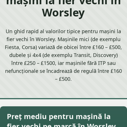
Worsley
Un ghid rapid al valorilor tipice pentru mașini la
fier vechi în Worsley. Mașinile mici (de exemplu
Fiesta, Corsa) variază de obicei între £160 – £500,
dubele și 4x4 (de exemplu Transit, Discovery)
între £250 – £1500, iar mașinile fără ITP sau
nefuncționale se încadrează de regulă între £160
– £500.
Preț mediu pentru mașină la
fier vechi pe marcă în Worsley