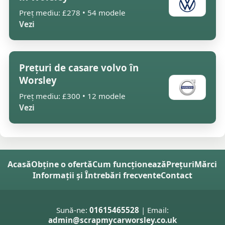
Preț mediu: £278 • 54 modele
Vezi
Prețuri de casare volvo în
Worsley
Preț mediu: £300 • 12 modele
Vezi
Acasă
Obține o ofertă
Cum funcționează
Prețuri
Mărci
Informații și Întrebări frecvente
Contact
Sună-ne:
01615465528
| Email:
admin@scrapmycarworsley.co.uk