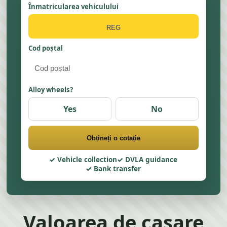
Înmatricularea vehiculului
Cod poștal
Alloy wheels?
Yes
No
Obțineți o cotație
Vehicle collection
DVLA guidance
Bank transfer
Valoarea de casare