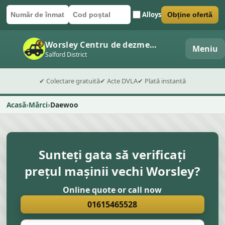
Alloys
Obține ofertă
Număr de înmatriculare
Cod poștal
Trimite formularul
Worsley Centru de dezmembrări auto
Meniu
Salford District
✔ Colectare gratuită
✔ Acte DVLA
✔ Plată instantă
Acasă
Mărci
Daewoo
Sunteți gata să verificați
prețul mașinii vechi Worsley?
Online quote or call now
01615465528