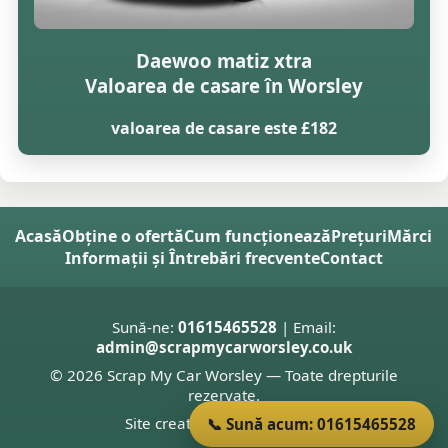
Daewoo matiz xtra
Valoarea de casare în Worsley
valoarea de casare este £182
Acasă
Obține o ofertă
Cum funcționează
Prețuri
Mărci
Informații și Întrebări frecvente
Contact
Sună-ne:
01615465528
| Email:
admin@scrapmycarworsley.co.uk
© 2026 Scrap My Car Worsley — Toate drepturile
rezervate.
Site creat de
Donnie Welsh
📞 Sună acum: 01615465528