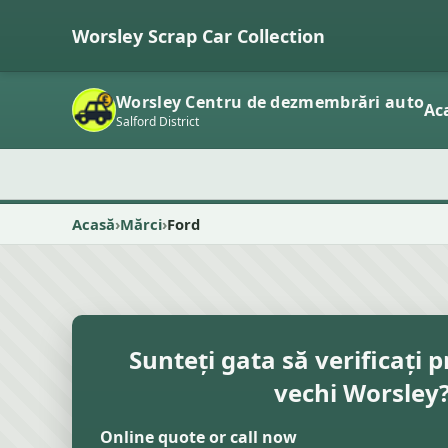
Worsley Scrap Car Collection
Worsley Centru de dezmembrări auto
Ac
Salford District
Acasă
Mărci
Ford
Sunteți gata să verificați p
vechi Worsley
Online quote or call now