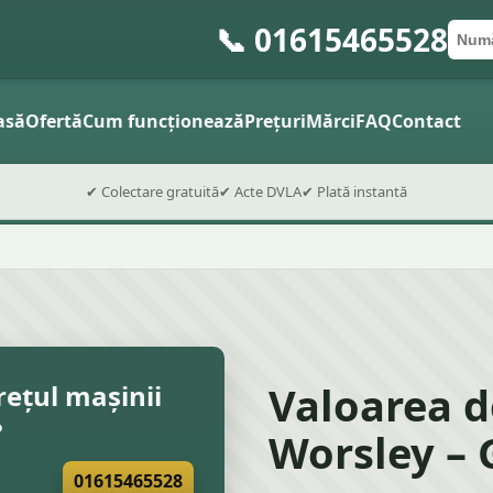
📞 01615465528
Numă
Cod 
Trimite
asă
Ofertă
Cum funcționează
Prețuri
Mărci
FAQ
Contact
✔ Colectare gratuită
✔ Acte DVLA
✔ Plată instantă
Valoarea d
rețul mașinii
?
Worsley – 
01615465528