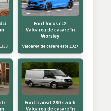
dci
Ford focus cc2
în
Valoarea de casare în
Worsley
£333
valoarea de casare este £327
 lr
Ford transit 280 swb lr
în
Valoarea de casare în