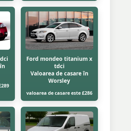
dci
Ford mondeo titanium x
în
tdci
Valoarea de casare în
Worsley
£289
valoarea de casare este £286