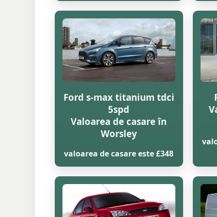
Ford s-max titanium tdci
5spd
V
Valoarea de casare în
Worsley
val
valoarea de casare este £348