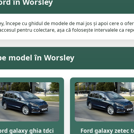
ord în Worsley
, începe cu ghidul de modele de mai jos și apoi cere o ofert
ccesul pentru colectare, așa că folosește intervalele ca repe
 pe model în Worsley
ord galaxy ghia tdci
Ford galaxy zetec t