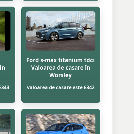
Ford s-max titanium tdci
în
Valoarea de casare în
Worsley
£343
valoarea de casare este £342