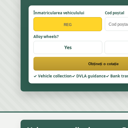
Înmatricularea vehiculului
Cod poștal
Alloy wheels?
Yes
Obțineți o cotație
Vehicle collection
DVLA guidance
Bank tra