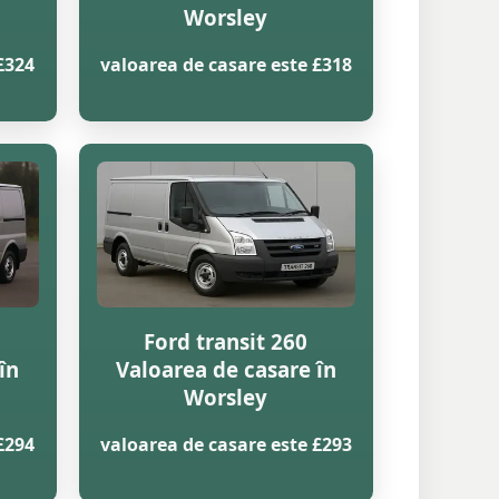
Worsley
£324
valoarea de casare este £318
Ford transit 260
în
Valoarea de casare în
Worsley
£294
valoarea de casare este £293