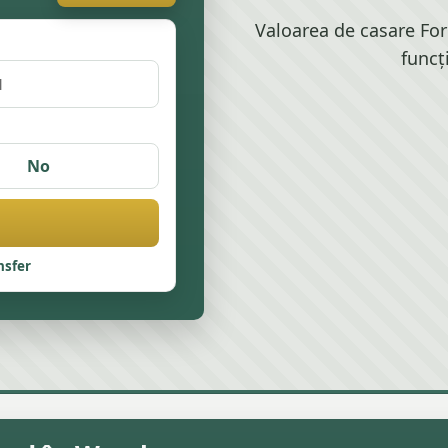
Valoarea de casare For
funcț
No
nsfer