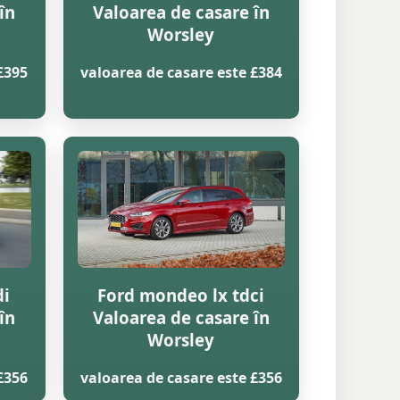
în
Valoarea de casare în
Worsley
£395
valoarea de casare este £384
di
Ford mondeo lx tdci
în
Valoarea de casare în
Worsley
£356
valoarea de casare este £356