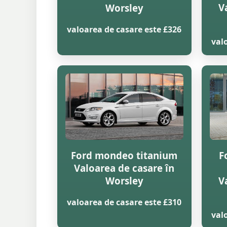
V
Worsley
valoarea de casare este £326
val
Ford mondeo titanium
F
Valoarea de casare în
Worsley
V
valoarea de casare este £310
val