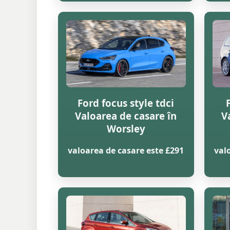
Ford focus style tdci
Valoarea de casare în
V
Worsley
valoarea de casare este £291
val