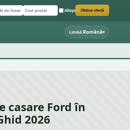
Alloys
Obține ofertă
r de înmatriculare
poștal
 formularul
Română
Limbă:
▾
e casare Ford în
Ghid 2026