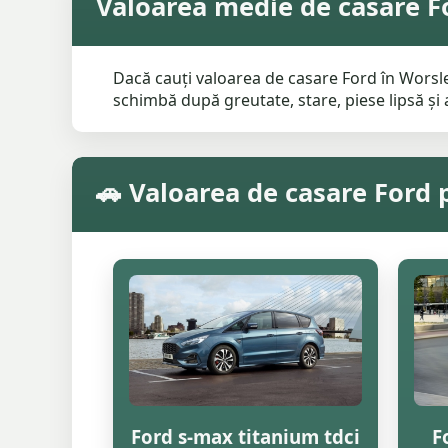
Valoarea medie de casare F
Dacă cauți valoarea de casare Ford în Worsley
schimbă după greutate, stare, piese lipsă și a
🚗 Valoarea de casare Ford
Ford s-max titanium tdci
F