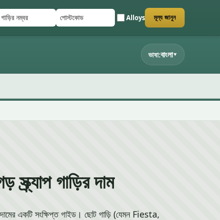
Alloys
মূল্য জানুন
াড়ির নম্বর
পোস্টকোড
র্ম জমা দিন
বাংলা
ভাষা:
▾
্ক্র্যাপ গাড়ির দাম
র দামের একটি সংক্ষিপ্ত গাইড। ছোট গাড়ি (যেমন Fiesta,