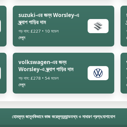
suzuki-এর জন্য Worsley-এ
স্ক্র্যাপ গাড়ির দাম
গড় দাম: £227 • 10 মডেল
দেখুন
volkswagen-এর জন্য
Worsley-এ স্ক্র্যাপ গাড়ির দাম
গড় দাম: £278 • 54 মডেল
দেখুন
হোম
মূল্য জানুন
কিভাবে কাজ করে
মূল্য
ব্র্যান্ড
তথ্য ও সাধারণ প্রশ্ন
যোগাযোগ