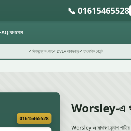
📞 01615465528
গ
ফ
FAQ
যোগাযোগ
✔ বিনামূল্যে সংগ্রহ
✔ DVLA কাগজপত্র
✔ তাৎক্ষণিক পেমেন্ট
Worsley-এ গড় স
01615465528
Worsley-এ সাধারণ স্ক্র্যাপ গাড়ি