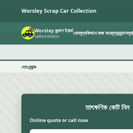
Worsley Scrap Car Collection
Worsley স্ক্র্যাপ ইয়ার্ড
হোম
মূল্য
কিভাবে কাজ করে
মূল্য
ব্র্যান্ডসমূহ
Salford District
হোম
ব্র্যান্ড
তাৎক্ষণিক কোট নিন
Online quote or call now