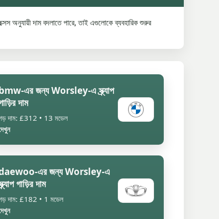
ক্সেস অনুযায়ী দাম বদলাতে পারে, তাই এগুলোকে ব্যবহারিক শুরুর
bmw-এর জন্য Worsley-এ স্ক্র্যাপ
গাড়ির দাম
গড় দাম: £312 • 13 মডেল
দেখুন
daewoo-এর জন্য Worsley-এ
স্ক্র্যাপ গাড়ির দাম
গড় দাম: £182 • 1 মডেল
দেখুন