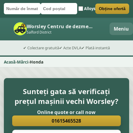
Alloys
Obține ofertă
Număr de înmatriculare
Cod poștal
Trimite formularul
Worsley Centru de dezmembrări auto
Meniu
Salford District
✔ Colectare gratuită
✔ Acte DVLA
✔ Plată instantă
Acasă
Mărci
Honda
Sunteți gata să verificați
prețul mașinii vechi Worsley?
Online quote or call now
01615465528