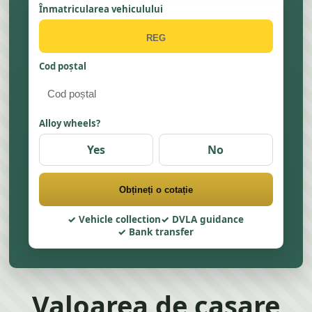
Înmatricularea vehiculului
Cod poștal
Alloy wheels?
Yes
No
Obțineți o cotație
Vehicle collection
DVLA guidance
Bank transfer
Valoarea de casare