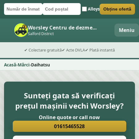
Alloys
Obține ofertă
Număr de înmatriculare
Cod poștal
Trimite formularul
Worsley Centru de dezmembrări auto
Meniu
Salford District
✔ Colectare gratuită
✔ Acte DVLA
✔ Plată instantă
Acasă
Mărci
Daihatsu
Sunteți gata să verificați
prețul mașinii vechi Worsley?
Online quote or call now
01615465528