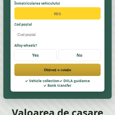
Înmatricularea vehiculului
Cod poștal
Alloy wheels?
Yes
No
Obțineți o cotație
Vehicle collection
DVLA guidance
Bank transfer
Valoarea de casare