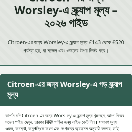
Worsley-এ স্ক্র্যাপ মূল্য –
২০২৬ গাইড
Citroen-এর জন্য Worsley-এ স্ক্র্যাপ মূল্য £143 থেকে £520
পর্যন্ত হয়, যা মডেল এবং ওজনের উপর নির্ভর করে।
Citroen-এর জন্য Worsley-এ গড় স্ক্র্যাপ
মূল্য
আপনি যদি Citroen-এর জন্য Worsley-এ স্ক্র্যাপ মূল্য খুঁজছেন, আগে নিচের
মডেল গাইড দেখুন, তারপর নির্দিষ্ট গাড়ির জন্য লাইভ কোট নিন। সাধারণ মূল্য
ওজন, অবস্থা, অনুপস্থিত অংশ এবং সংগ্রহের অ্যাক্সেস অনুযায়ী বদলায়, তাই