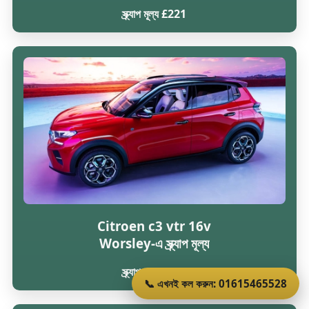
স্ক্র্যাপ মূল্য £221
Citroen c3 vtr 16v
Worsley-এ স্ক্র্যাপ মূল্য
স্ক্র্যাপ মূল্য £216
📞 এখনই কল করুন: 01615465528