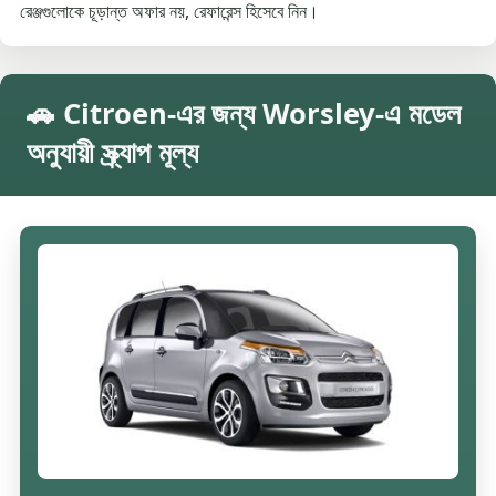
রেঞ্জগুলোকে চূড়ান্ত অফার নয়, রেফারেন্স হিসেবে নিন।
🚗 Citroen-এর জন্য Worsley-এ মডেল
অনুযায়ী স্ক্র্যাপ মূল্য