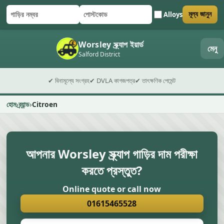
Alloys
মূল্য জানুন
গাড়ির নম্বর
পোস্টকোড
ফর্ম জমা দিন
Worsley স্ক্র্যাপ ইয়ার্ড
মেনু
Salford District
✔ বিনামূল্যে সংগ্রহ
✔ DVLA কাগজপত্র
✔ তাৎক্ষণিক পেমেন্ট
হোম
ব্র্যান্ড
Citroen
আপনার Worsley স্ক্র্যাপ গাড়ির দাম পরীক্ষা
করতে প্রস্তুত?
Online quote or call now
01615465528