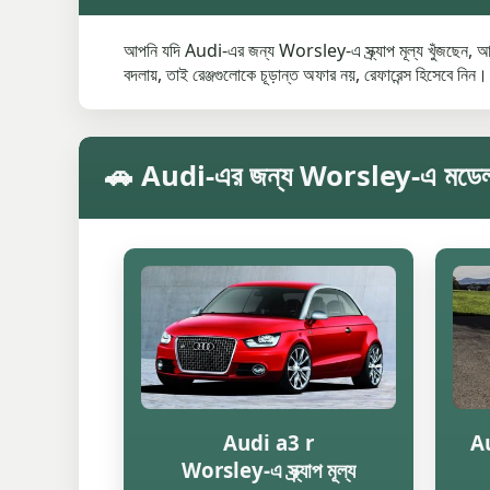
আপনি যদি Audi-এর জন্য Worsley-এ স্ক্র্যাপ মূল্য খুঁজছেন, আগে
বদলায়, তাই রেঞ্জগুলোকে চূড়ান্ত অফার নয়, রেফারেন্স হিসেবে নিন।
🚗 Audi-এর জন্য Worsley-এ মডেল অনুযায
Audi a3 r
Au
Worsley-এ স্ক্র্যাপ মূল্য