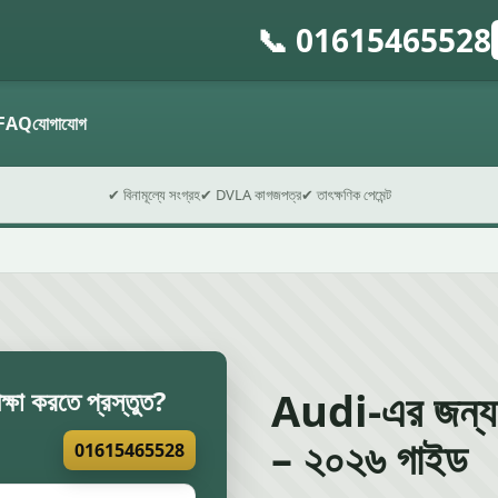
📞 01615465528
গ
ফ
FAQ
যোগাযোগ
✔ বিনামূল্যে সংগ্রহ
✔ DVLA কাগজপত্র
✔ তাৎক্ষণিক পেমেন্ট
Audi-এর জন্য W
ক্ষা করতে প্রস্তুত?
– ২০২৬ গাইড
01615465528