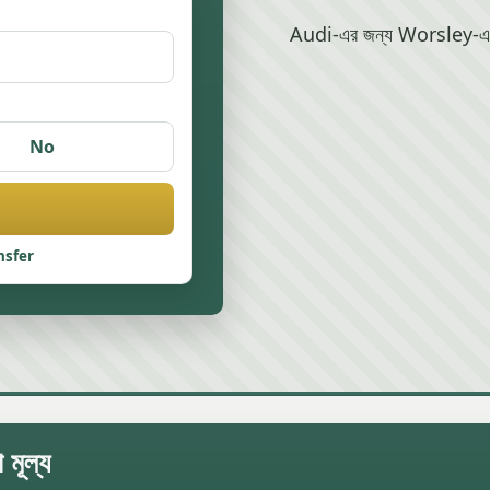
Audi-এর জন্য Worsley-এ স্ক্
No
nsfer
মূল্য