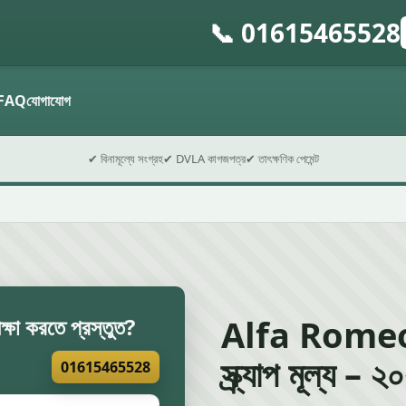
📞 01615465528
গ
ফ
FAQ
যোগাযোগ
✔ বিনামূল্যে সংগ্রহ
✔ DVLA কাগজপত্র
✔ তাৎক্ষণিক পেমেন্ট
Alfa Romeo
ক্ষা করতে প্রস্তুত?
স্ক্র্যাপ মূল্য –
01615465528