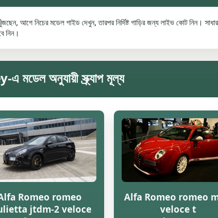
ছেন, আগে নিচের মডেল গাইড দেখুন, তারপর নির্দিষ্ট গাড়ির জন্য লাইভ কোট নিন। সাধারণ
েবে নিন।
ল অনুযায়ী স্ক্র্যাপ মূল্য
Alfa Romeo romeo
Alfa Romeo romeo m
ulietta jtdm-2 veloce
veloce t