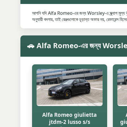
আপনি যদি Alfa Romeo-এর জন্য Worsley-এ স্ক্র্যাপ মূল্য খুঁজ
অনুযায়ী বদলায়, তাই রেঞ্জগুলোকে চূড়ান্ত অফার নয়, রেফারেন্স হিস
🚗 Alfa Romeo-এর জন্য Worsley-এ মডে
Alfa Romeo giulietta
jtdm-2 lusso s/s
gi