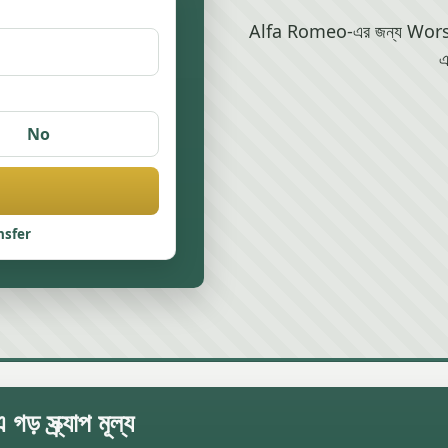
Alfa Romeo-এর জন্য Worsley-এ
এ
No
nsfer
্ক্র্যাপ মূল্য