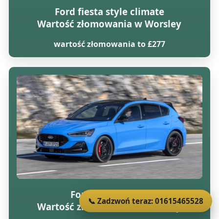
Ford fiesta style climate
Wartość złomowania w Worsley
wartość złomowania to £277
Ford focus lx tdci
📞 Zadzwoń teraz: 01615465528
Wartość złomowania w Worsley