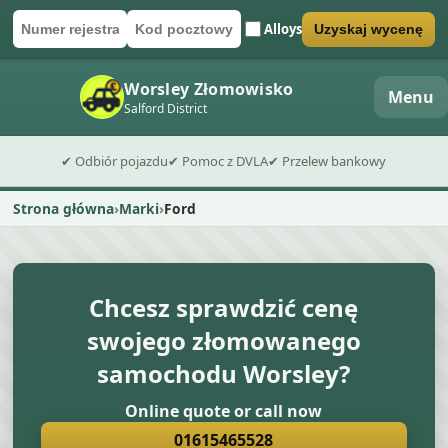
Alloys
Uzyskaj wycenę
Numer rejestracyjny
Kod pocztowy
Wyślij formularz wyceny
Worsley Złomowisko
Menu
Salford District
✔ Odbiór pojazdu
✔ Pomoc z DVLA
✔ Przelew bankowy
Strona główna
Marki
Ford
Chcesz sprawdzić cenę
swojego złomowanego
samochodu Worsley?
Online quote or call now
01615465528