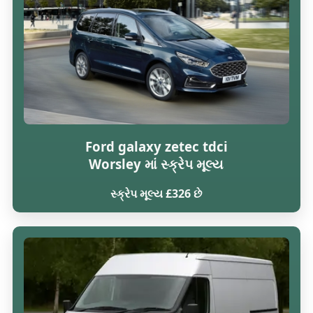
Ford galaxy zetec tdci
Worsley માં સ્ક્રેપ મૂલ્ય
સ્ક્રેપ મૂલ્ય £326 છે