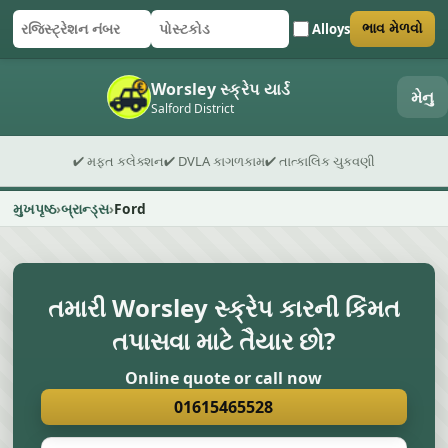
Alloys
ભાવ મેળવો
રજિસ્ટ્રેશન નંબર
પોસ્ટકોડ
ફોર્મ સબમિટ કરો
Worsley સ્ક્રેપ યાર્ડ
મેનુ
Salford District
✔ મફત કલેક્શન
✔ DVLA કાગળકામ
✔ તાત્કાલિક ચુકવણી
મુખપૃષ્ઠ
બ્રાન્ડ્સ
Ford
તમારી Worsley સ્ક્રેપ કારની કિંમત
તપાસવા માટે તૈયાર છો?
Online quote or call now
01615465528