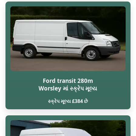
Ford transit 280m
Worsley માં સ્ક્રેપ મૂલ્ય
સ્ક્રેપ મૂલ્ય £384 છે