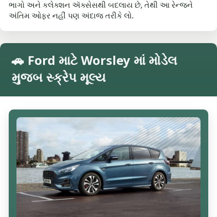
ભાગો અને કલેક્શન ઍક્સેસથી બદલાય છે, તેથી આ રેન્જને
અંતિમ ઓફર નહીં પણ અંદાજ તરીકે લો.
🚗 Ford માટે Worsley માં મોડેલ
મુજબ સ્ક્રેપ મૂલ્ય