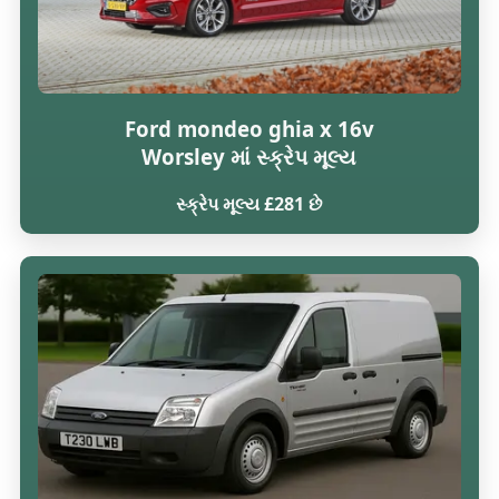
Ford mondeo ghia x 16v
Worsley માં સ્ક્રેપ મૂલ્ય
સ્ક્રેપ મૂલ્ય £281 છે