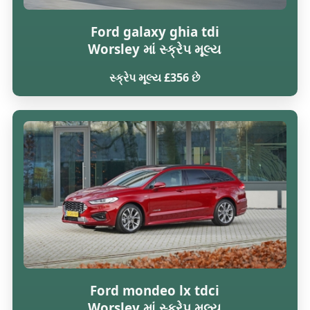
Ford galaxy ghia tdi
Worsley માં સ્ક્રેપ મૂલ્ય
સ્ક્રેપ મૂલ્ય £356 છે
Ford mondeo lx tdci
Worsley માં સ્ક્રેપ મૂલ્ય