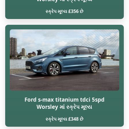
સ્ક્રેપ મૂલ્ય £356 છે
Ford s-max titanium tdci 5spd
Worsley માં સ્ક્રેપ મૂલ્ય
સ્ક્રેપ મૂલ્ય £348 છે