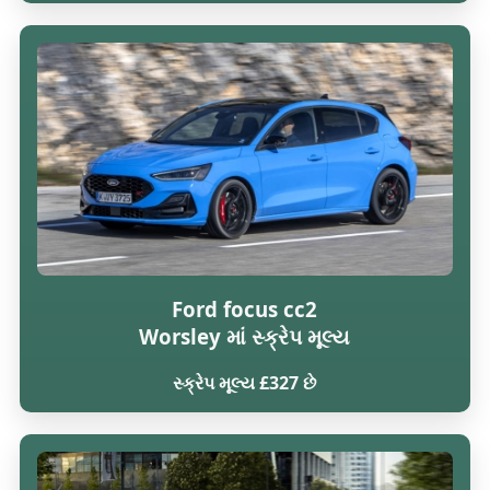
Ford focus cc2
Worsley માં સ્ક્રેપ મૂલ્ય
સ્ક્રેપ મૂલ્ય £327 છે