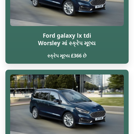
Ford galaxy lx tdi
Worsley માં સ્ક્રેપ મૂલ્ય
સ્ક્રેપ મૂલ્ય £366 છે