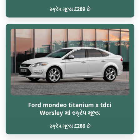
સ્ક્રેપ મૂલ્ય £289 છે
Ford mondeo titanium x tdci
Worsley માં સ્ક્રેપ મૂલ્ય
સ્ક્રેપ મૂલ્ય £286 છે