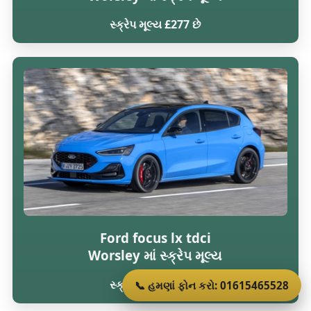
સ્ક્રેપ મૂલ્ય £277 છે
Ford focus lx tdci
Worsley માં સ્ક્રેપ મૂલ્ય
સ્ક્રેપ મૂલ્ય £277 છે
📞 હમણાં ફોન કરો: 01615465528