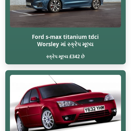
Ford s-max titanium tdci
Worsley માં સ્ક્રેપ મૂલ્ય
સ્ક્રેપ મૂલ્ય £342 છે