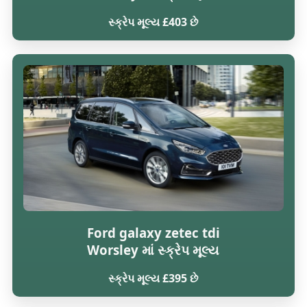
સ્ક્રેપ મૂલ્ય £403 છે
Ford galaxy zetec tdi
Worsley માં સ્ક્રેપ મૂલ્ય
સ્ક્રેપ મૂલ્ય £395 છે