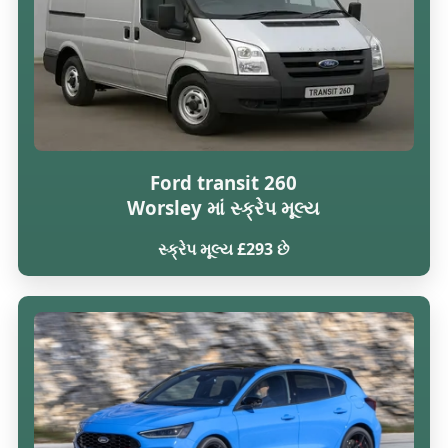
Ford transit 260
Worsley માં સ્ક્રેપ મૂલ્ય
સ્ક્રેપ મૂલ્ય £293 છે