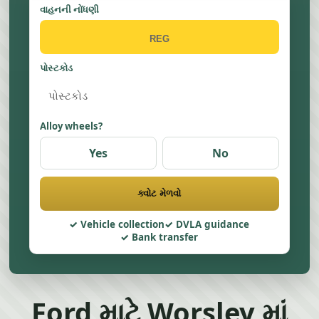
વાહનની નોંધણી
પોસ્ટકોડ
Alloy wheels?
Yes
No
ક્વોટ મેળવો
Vehicle collection
DVLA guidance
Bank transfer
Ford માટે Worsley માં