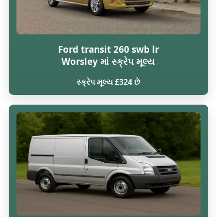
Ford transit 260 swb lr
Worsley માં સ્ક્રેપ મૂલ્ય
સ્ક્રેપ મૂલ્ય £324 છે