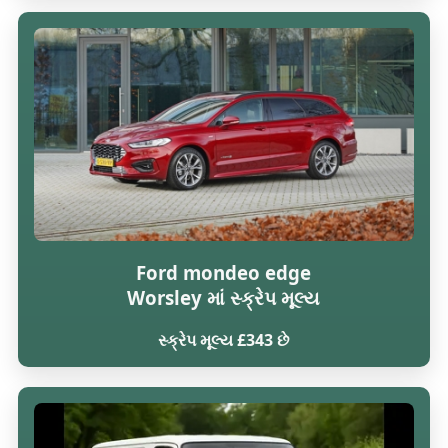
Ford mondeo edge
Worsley માં સ્ક્રેપ મૂલ્ય
સ્ક્રેપ મૂલ્ય £343 છે