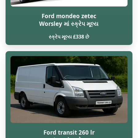
Ford mondeo zetec
Worsley માં સ્ક્રેપ મૂલ્ય
સ્ક્રેપ મૂલ્ય £338 છે
Ford transit 260 lr