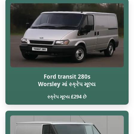
Ford transit 280s
Worsley માં સ્ક્રેપ મૂલ્ય
સ્ક્રેપ મૂલ્ય £294 છે