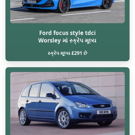
Ford focus style tdci
Worsley માં સ્ક્રેપ મૂલ્ય
સ્ક્રેપ મૂલ્ય £291 છે