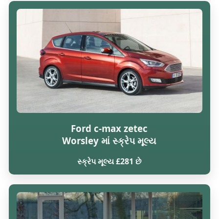
Ford c-max zetec
Worsley માં સ્ક્રેપ મૂલ્ય
સ્ક્રેપ મૂલ્ય £281 છે