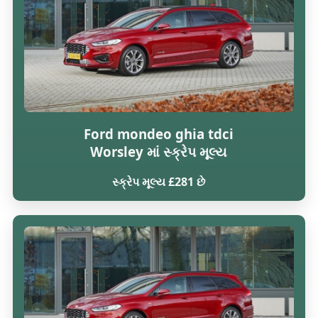
Ford mondeo ghia tdci
Worsley માં સ્ક્રેપ મૂલ્ય
સ્ક્રેપ મૂલ્ય £281 છે