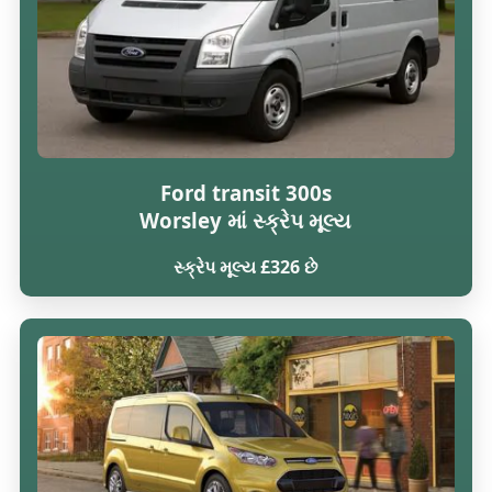
Ford transit 300s
Worsley માં સ્ક્રેપ મૂલ્ય
સ્ક્રેપ મૂલ્ય £326 છે