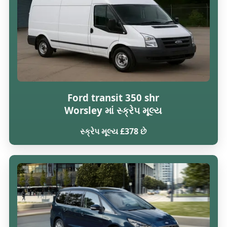
Ford transit 350 shr
Worsley માં સ્ક્રેપ મૂલ્ય
સ્ક્રેપ મૂલ્ય £378 છે