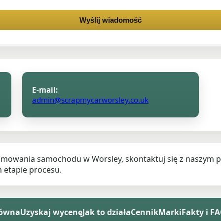
Wyślij wiadomość
E-mail:
admin@scrapmycarworsley.co.uk
złomowania samochodu w Worsley, skontaktuj się z naszym p
 etapie procesu.
łówna
Uzyskaj wycenę
Jak to działa
Cennik
Marki
Fakty i F