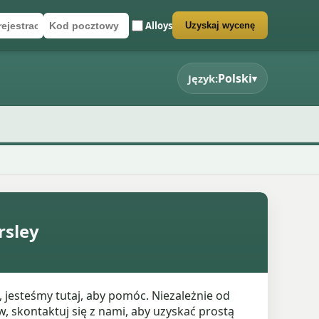
Alloys
Uzyskaj wycenę
rejestracyjny
cztowy
rmularz wyceny
Polski
Język:
▾
rsley
jesteśmy tutaj, aby pomóc. Niezależnie od
, skontaktuj się z nami, aby uzyskać prostą