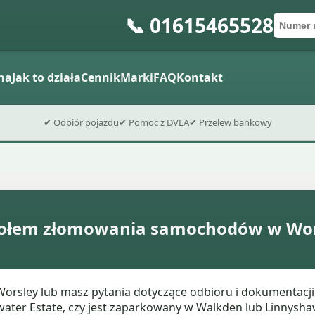
📞 01615465528
Numer 
Kod po
Wyślij fo
na
Jak to działa
Cennik
Marki
FAQ
Kontakt
✔ Odbiór pojazdu
✔ Pomoc z DVLA
✔ Przelew bankowy
społem złomowania samochodów w Wo
rsley lub masz pytania dotyczące odbioru i dokumentacji, 
ewater Estate, czy jest zaparkowany w Walkden lub Linnyshaw