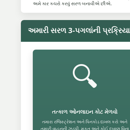
અમે કાર કચરો કરવું સરળ બનાવીએ છીએ.
અમારી સરળ 3-પગલાંની પ્રક્રિયા
🔍
તત્કાળ ઓનલાઇન કોટ મેળવો
તમારા રજિસ્ટ્રેશન અને પિનકોડ દાખલ કરો અને
તમારી વાહનની ઝડપી, મફત અને કોઈ દબાણ વિના