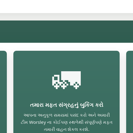
🚛
તમારા મફત સંગ્રહનું બુકિંગ કરો
આપના અનુકૂળ સમયમાં પસંદ કરો અને અમારી
ટીમ Worsley ના કોઈપણ સ્થળેથી સંપૂર્ણપણે મફત
તમારી વાહન શેકલ કરશે.