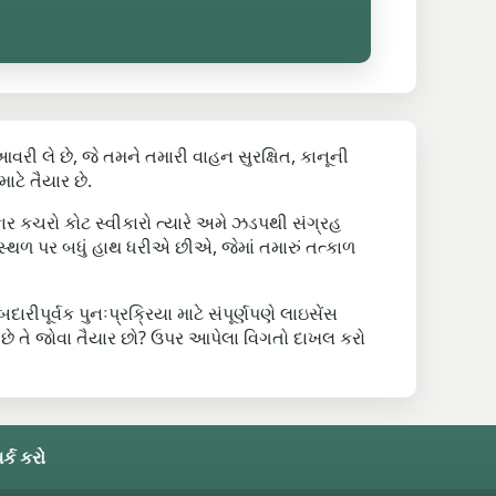
લે છે, જે તમને તમારી વાહન સુરક્ષિત, કાનૂની
ટે તૈયાર છે.
કાર કચરો કોટ સ્વીકારો ત્યારે અમે ઝડપથી સંગ્રહ
ળ પર બધું હાથ ધરીએ છીએ, જેમાં તમારું તત્કાળ
ર્વક પુનઃપ્રક્રિયા માટે સંપૂર્ણપણે લાઇસેંસ
ી છે તે જોવા તૈયાર છો? ઉપર આપેલા વિગતો દાખલ કરો
ર્ક કરો