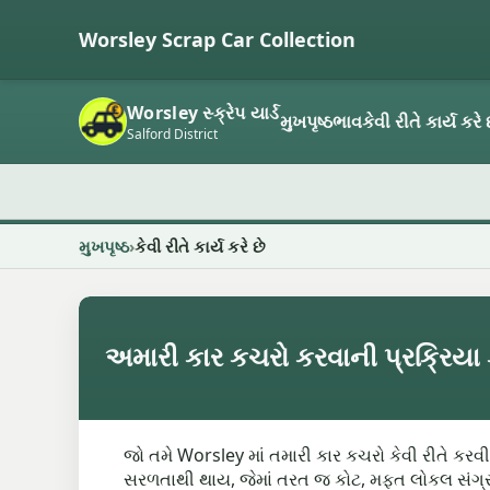
Worsley Scrap Car Collection
Worsley સ્ક્રેપ યાર્ડ
મુખપૃષ્ઠ
ભાવ
કેવી રીતે કાર્ય કરે 
Salford District
મુખપૃષ્ઠ
કેવી રીતે કાર્ય કરે છે
અમારી કાર કચરો કરવાની પ્રક્રિયા કેવ
જો તમે Worsley માં તમારી કાર કચરો કેવી રીતે કર
સરળતાથી થાય, જેમાં તરત જ કોટ, મફત લોકલ સંગ્ર