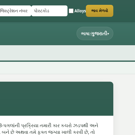
Alloys
ભાવ મેળવો
િસ્ટ્રેશન નંબર
સ્ટકોડ
ર્મ સબમિટ કરો
ગુજરાતી
ભાષા:
▾
 3-પગલાંની પ્રક્રિયા તમારી કાર કચરો ઝડપથી અને
ને છે અથવા તમે ફક્ત જગ્યા ખાલી કરવી છે, તો