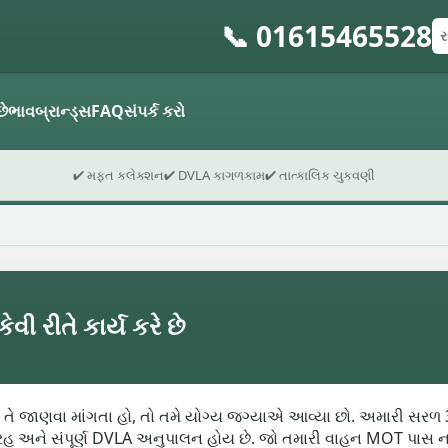
📞 01615465528
રજ
પો
ફો
છે
ભાવ
બ્રાન્ડ્સ
FAQ
સંપર્ક કરો
✔ મફત કલેક્શન
✔ DVLA કાગળકામ
✔ તાત્કાલિક ચુકવણી
ી રીતે કાર્ય કરે છે
વી તે જાણવા માંગતા હો, તો તમે યોગ્ય જગ્યાએ આવ્યા છો. અમારી સરળ
હ અને સંપૂર્ણ DVLA અનુપાલન હોય છે. જો તમારી વાહન MOT પાસ ન બ