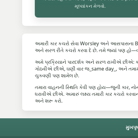
મૂલ્યાંકન મેળવો.
અમારી કાર કચરો સેવા Worsley અને આસપાસના Boo
અને સરળ રીતે કચરો કરવા દે છે. તમે જ્યાં પણ હો—
અમે પ્રક્રિયાને પારદર્શક અને સરળ રાખીએ છીએ: કોઈ
ગોઠવીએ છીએ, ઘણી વાર જ_same day_, અને તમામ કા
ચુકવણી પણ શામેલ છે.
તમારા વાહનની સ્થિતિ કેવી પણ હોય—જુની કાર, નોન
ધરાવીએ છીએ. અમારું લક્ષ્ય તમારી કાર કચરો કરવાની
અને શરૂ કરો.
મુખપૃષ