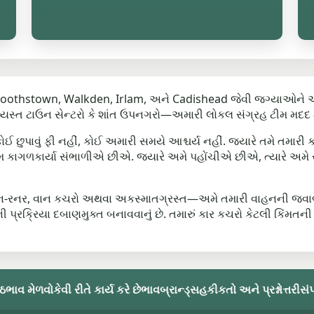
thstown, Walkden, Irlam, અને Cadishead જેવી જગ્યાઓને આવરી 
વ્યસ્ત ટાઉન સેન્ટરો કે શાંત ઉપનગરો—અમારી લોકલ સંગ્રહ ટીમ મદદ મા
 છુપાવું ફી નહીં, કોઈ અમારી સમયે આશ્ચર્ય નહીં. જ્યારે તમે તમારી 
ગળકાર્યા સંભાળીએ છીએ. જ્યારે અમે પહોંચીએ છીએ, ત્યારે અમે સ્થ
-રનર, વાન કચરો અથવા અકસ્માતગ્રસ્ત—અમે તમારી વાહનની જવાબદારીપૂ
 પ્રક્રિયા દબાણમુક્ત બનાવવાનું છે. તમારું કાર કચરો કેટલી કિંમતન
્ઠ
ભાવ મેળવો
કેવી રીતે કાર્ય કરે છે
ભાવ
બ્રાન્ડ્સ
હકીકતો અને પ્રશ્નોત્તરી
સંપ