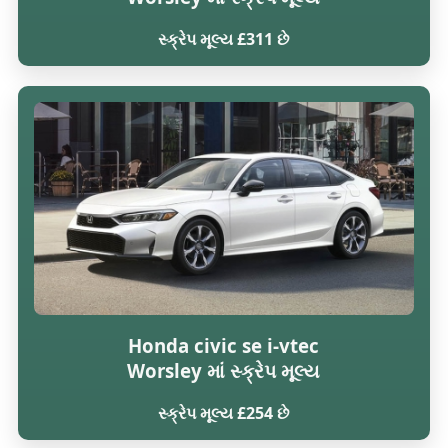
સ્ક્રેપ મૂલ્ય £311 છે
Honda civic se i-vtec
Worsley માં સ્ક્રેપ મૂલ્ય
સ્ક્રેપ મૂલ્ય £254 છે