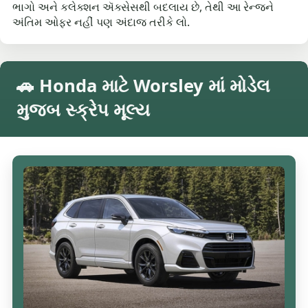
ભાગો અને કલેક્શન ઍક્સેસથી બદલાય છે, તેથી આ રેન્જને
અંતિમ ઓફર નહીં પણ અંદાજ તરીકે લો.
🚗 Honda માટે Worsley માં મોડેલ
મુજબ સ્ક્રેપ મૂલ્ય