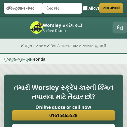
Alloys
ભાવ મેળવો
રજિસ્ટ્રેશન નંબર
પોસ્ટકોડ
ફોર્મ સબમિટ કરો
Worsley સ્ક્રેપ યાર્ડ
મેનુ
Salford District
✔ મફત કલેક્શન
✔ DVLA કાગળકામ
✔ તાત્કાલિક ચુકવણી
મુખપૃષ્ઠ
બ્રાન્ડ્સ
Honda
તમારી Worsley સ્ક્રેપ કારની કિંમત
તપાસવા માટે તૈયાર છો?
Online quote or call now
01615465528