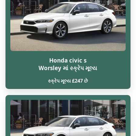
Honda civic s
Worsley માં સ્ક્રેપ મૂલ્ય
સ્ક્રેપ મૂલ્ય £247 છે