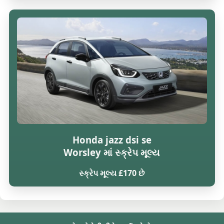
Honda jazz dsi se
Worsley માં સ્ક્રેપ મૂલ્ય
સ્ક્રેપ મૂલ્ય £170 છે