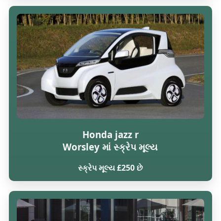
Honda jazz r
Worsley માં સ્ક્રેપ મૂલ્ય
સ્ક્રેપ મૂલ્ય £250 છે