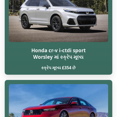
Honda cr-v i-ctdi sport
Worsley માં સ્ક્રેપ મૂલ્ય
સ્ક્રેપ મૂલ્ય £354 છે