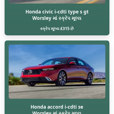
Honda civic i-cdti type s gt
Worsley માં સ્ક્રેપ મૂલ્ય
સ્ક્રેપ મૂલ્ય £315 છે
Honda accord i-cdti se
Worsley માં સ્ક્રેપ મૂલ્ય