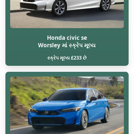
Honda civic se
Worsley માં સ્ક્રેપ મૂલ્ય
સ્ક્રેપ મૂલ્ય £233 છે