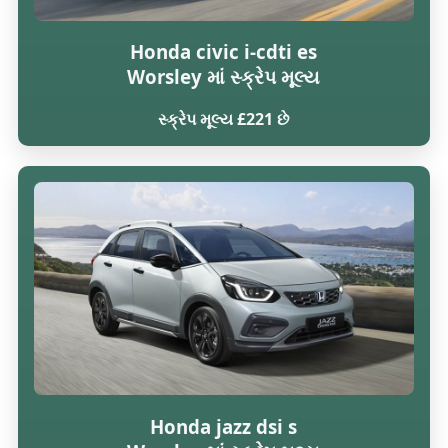
Honda civic i-cdti es
Worsley માં સ્ક્રેપ મૂલ્ય
સ્ક્રેપ મૂલ્ય £221 છે
Honda jazz dsi s