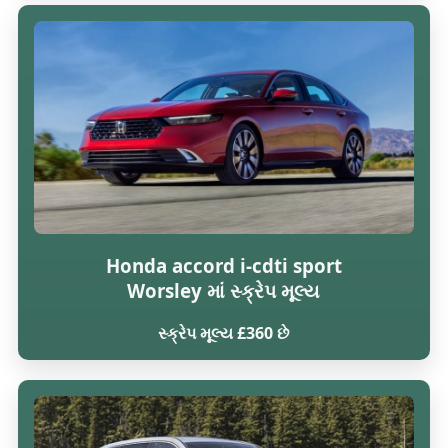
Honda accord i-cdti sport
Worsley માં સ્ક્રેપ મૂલ્ય
સ્ક્રેપ મૂલ્ય £360 છે