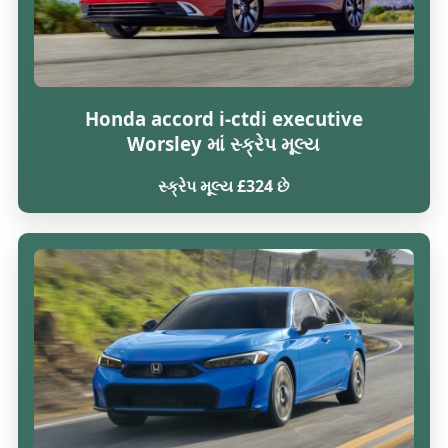
Honda accord i-ctdi executive
Worsley માં સ્ક્રેપ મૂલ્ય
સ્ક્રેપ મૂલ્ય £324 છે