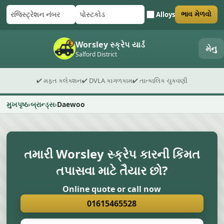
Alloys
ભાવ મેળવો
રજિસ્ટ્રેશન નંબર
પોસ્ટકોડ
ફોર્મ સબમિટ કરો
Worsley સ્ક્રેપ યાર્ડ
મેનુ
Salford District
✔ મફત કલેક્શન
✔ DVLA કાગળકામ
✔ તાત્કાલિક ચુકવણી
મુખપૃષ્ઠ
બ્રાન્ડ્સ
Daewoo
તમારી Worsley સ્ક્રેપ કારની કિંમત
તપાસવા માટે તૈયાર છો?
Online quote or call now
01615465528