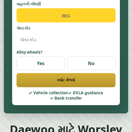
વાહનની નોંધણી
પોસ્ટકોડ
Alloy wheels?
Yes
No
ક્વોટ મેળવો
Vehicle collection
DVLA guidance
Bank transfer
Daewoo માટે Worsley