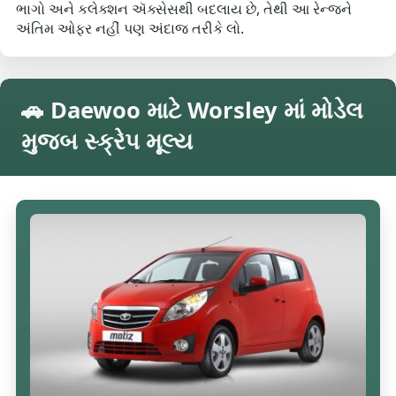
ભાગો અને કલેક્શન ઍક્સેસથી બદલાય છે, તેથી આ રેન્જને
અંતિમ ઓફર નહીં પણ અંદાજ તરીકે લો.
🚗 Daewoo માટે Worsley માં મોડેલ
મુજબ સ્ક્રેપ મૂલ્ય