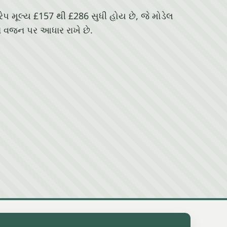
્રેપ મૂલ્ય £157 થી £286 સુધી હોય છે, જે મોડેલ
 વજન પર આધાર રાખે છે.