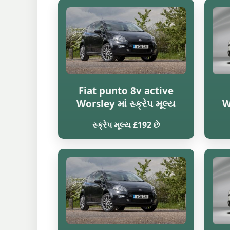
Fiat punto 8v active
Worsley માં સ્ક્રેપ મૂલ્ય
W
સ્ક્રેપ મૂલ્ય £192 છે