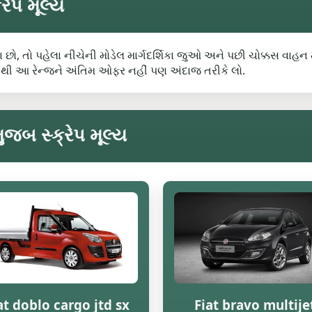
રેપ મૂલ્ય
હ્યા છો, તો પહેલા નીચેની મોડેલ માર્ગદર્શિકા જુઓ અને પછી ચોક્કસ વાહન
ેથી આ રેન્જને અંતિમ ઓફર નહીં પણ અંદાજ તરીકે લો.
ુજબ સ્ક્રેપ મૂલ્ય
at doblo cargo jtd sx
Fiat bravo multije