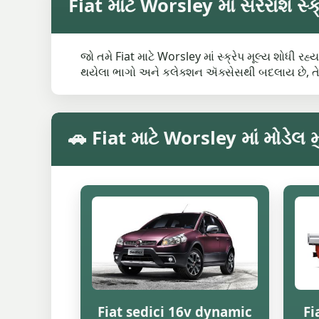
Fiat માટે Worsley માં સરેરાશ સ્ક્
જો તમે Fiat માટે Worsley માં સ્ક્રેપ મૂલ્ય શોધી ર
થયેલા ભાગો અને કલેક્શન ઍક્સેસથી બદલાય છે, ત
🚗 Fiat માટે Worsley માં મોડેલ મ
Fiat sedici 16v dynamic
Fi