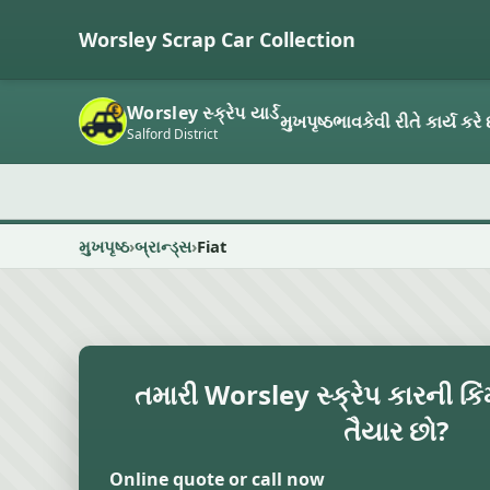
Worsley Scrap Car Collection
Worsley સ્ક્રેપ યાર્ડ
મુખપૃષ્ઠ
ભાવ
કેવી રીતે કાર્ય કરે 
Salford District
મુખપૃષ્ઠ
બ્રાન્ડ્સ
Fiat
તમારી Worsley સ્ક્રેપ કારની કિ
તૈયાર છો?
Online quote or call now