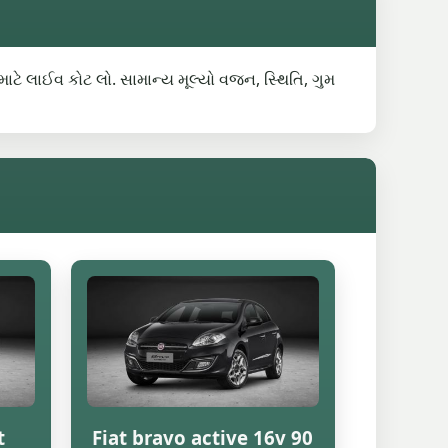
 માટે લાઈવ કોટ લો. સામાન્ય મૂલ્યો વજન, સ્થિતિ, ગુમ
t
Fiat bravo active 16v 90