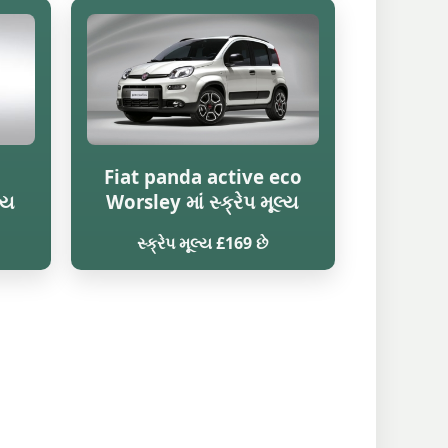
Fiat panda active eco
્ય
Worsley માં સ્ક્રેપ મૂલ્ય
સ્ક્રેપ મૂલ્ય £169 છે