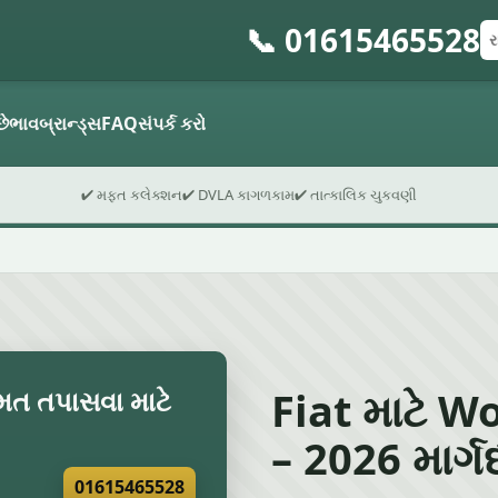
📞 01615465528
રજ
પો
ફો
છે
ભાવ
બ્રાન્ડ્સ
FAQ
સંપર્ક કરો
✔ મફત કલેક્શન
✔ DVLA કાગળકામ
✔ તાત્કાલિક ચુકવણી
Fiat માટે Wor
ંમત તપાસવા માટે
– 2026 માર્ગદ
01615465528