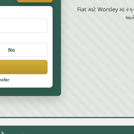
Fiat માટે Worsley માં સ્ક
અને
No
nsfer