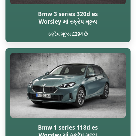
Bmw 3 series 320d es
Worsley માં સ્ક્રેપ મૂલ્ય
સ્ક્રેપ મૂલ્ય £294 છે
Bmw 1 series 118d es
Worsley માં સ્ક્રેપ મૂલ્ય