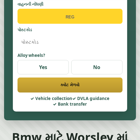
વાહનની નોંધણી
પોસ્ટકોડ
Alloy wheels?
Yes
No
ક્વોટ મેળવો
Vehicle collection
DVLA guidance
Bank transfer
Bmw માટે Worsley માં