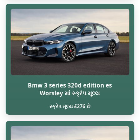
Bmw 3 series 320d edition es
Worsley માં સ્ક્રેપ મૂલ્ય
સ્ક્રેપ મૂલ્ય £276 છે