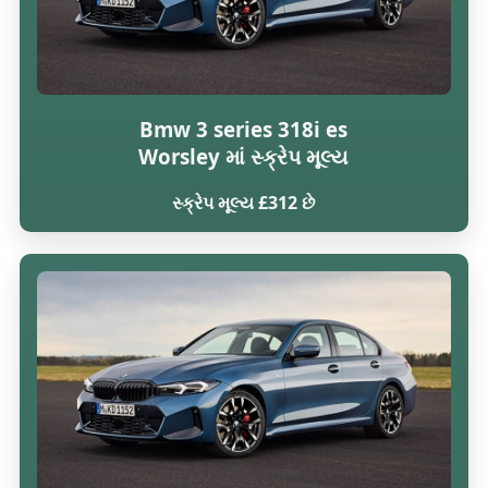
Bmw 3 series 318i es
Worsley માં સ્ક્રેપ મૂલ્ય
સ્ક્રેપ મૂલ્ય £312 છે