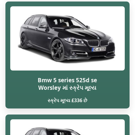
Bmw 5 series 525d se
Worsley માં સ્ક્રેપ મૂલ્ય
સ્ક્રેપ મૂલ્ય £336 છે