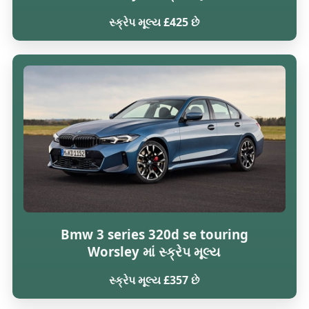
સ્ક્રેપ મૂલ્ય £425 છે
Bmw 3 series 320d se touring
Worsley માં સ્ક્રેપ મૂલ્ય
સ્ક્રેપ મૂલ્ય £357 છે