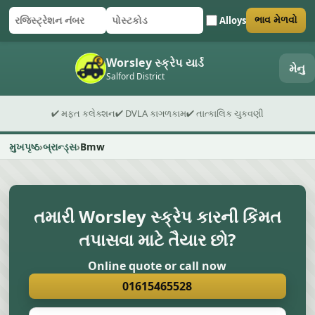
Alloys
ભાવ મેળવો
રજિસ્ટ્રેશન નંબર
પોસ્ટકોડ
ફોર્મ સબમિટ કરો
Worsley સ્ક્રેપ યાર્ડ
મેનુ
Salford District
✔ મફત કલેક્શન
✔ DVLA કાગળકામ
✔ તાત્કાલિક ચુકવણી
મુખપૃષ્ઠ
બ્રાન્ડ્સ
Bmw
તમારી Worsley સ્ક્રેપ કારની કિંમત
તપાસવા માટે તૈયાર છો?
Online quote or call now
01615465528