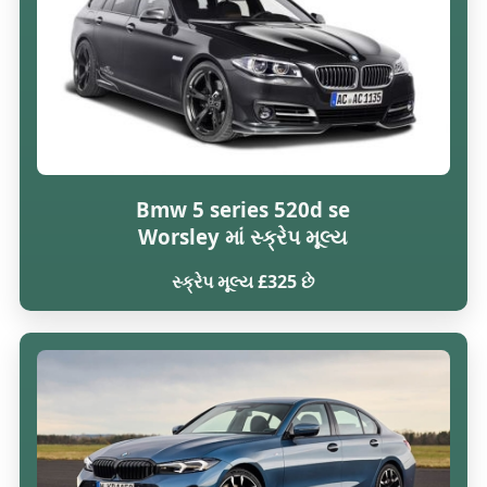
Bmw 5 series 520d se
Worsley માં સ્ક્રેપ મૂલ્ય
સ્ક્રેપ મૂલ્ય £325 છે