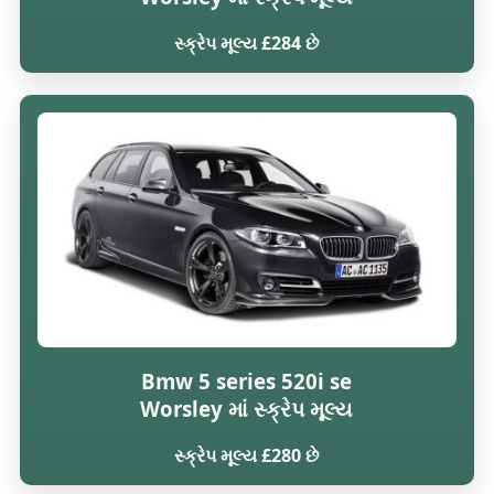
સ્ક્રેપ મૂલ્ય £284 છે
Bmw 5 series 520i se
Worsley માં સ્ક્રેપ મૂલ્ય
સ્ક્રેપ મૂલ્ય £280 છે