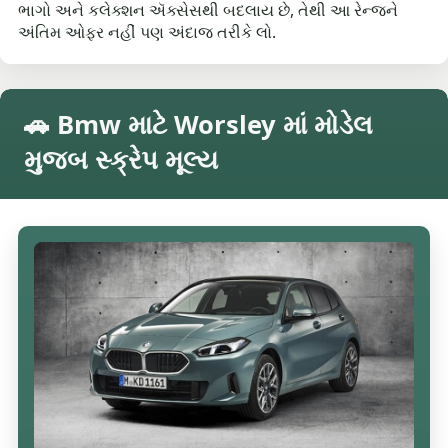
ભાગો અને કલેક્શન ઍક્સેસથી બદલાય છે, તેથી આ રેન્જને
અંતિમ ઓફર નહીં પણ અંદાજ તરીકે લો.
🚗 Bmw માટે Worsley માં મોડેલ
મુજબ સ્ક્રેપ મૂલ્ય