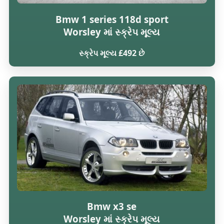
Bmw 1 series 118d sport
Worsley માં સ્ક્રેપ મૂલ્ય
સ્ક્રેપ મૂલ્ય £492 છે
Bmw x3 se
Worsley માં સ્ક્રેપ મૂલ્ય