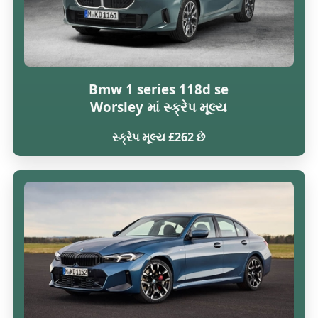
Bmw 1 series 118d se
Worsley માં સ્ક્રેપ મૂલ્ય
સ્ક્રેપ મૂલ્ય £262 છે