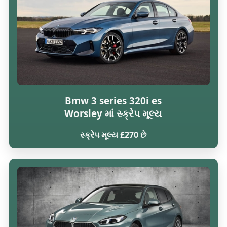
Bmw 3 series 320i es
Worsley માં સ્ક્રેપ મૂલ્ય
સ્ક્રેપ મૂલ્ય £270 છે