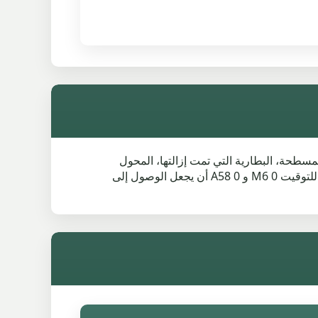
لمسطحة، البطارية التي تمت إزالتها، المحول
المفقود، التلف الناتج عن حادث، التوجيه المقفل أو الأجزاء المجردة يمكن أن تؤثر جميعها على العرض. في Worsley ، يمكن للتوقيت M6 0 و A58 0 أن يجعل الوصول إلى