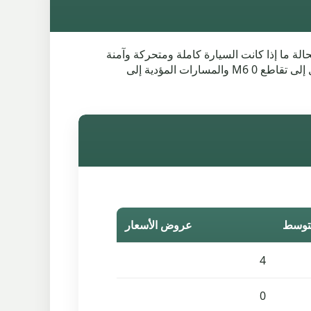
 بينما تخبرنا الحالة ما إذا كانت السيارة كاملة ومتحركة وآمنة
للتحميل. حول Worsley ، يمكن أن يشمل الاسترداد شوارع القرية والطرق العقارية ومحاكم المرآب وحركة A57 2 والوصول إلى تقاطع M6 0 والمسارات المؤدية إلى
توسط
عروض الأسعار
4
0