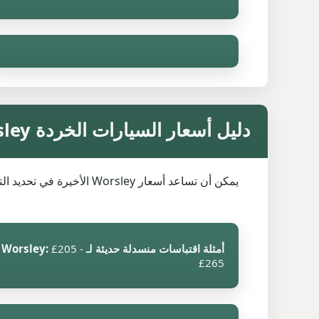
دليل أسعار السيارات الخردة Worsley
يمكن أن تساعد أسعار Worsley الأخيرة في تحديد التوقعات، ولكن السعر الدقيق لا يزال يعتمد على التسجيل والحالة والأجزاء المجهزة والوصول الآمن للتحميل.
أمثلة اقتباسات منسدلة حديثة لـ Worsley:
£205 -
£265