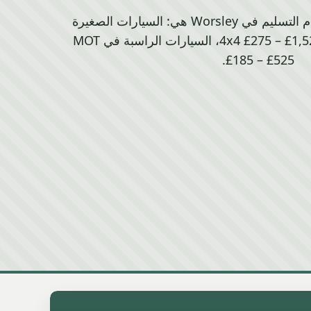
أسعار سيارات الخردة بنظام التسليم في Worsley هي: السيارات الصغيرة
£162 – £290، الفانات و4x4 £275 – £1,525، السيارات الراسبة في MOT
£185 – £525.