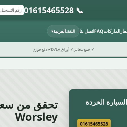
📞 01615465528
إرسال النموذج
رقم التسجي
الرمز البريد
عار
الماركات
FAQ
اتصل بنا
العربية
اللغة:
▾
✔ جمع مجاني
✔ أوراق DVLA
✔ دفع فوري
تحقق من سعر
سيارة الخردة
Worsley
01615465528