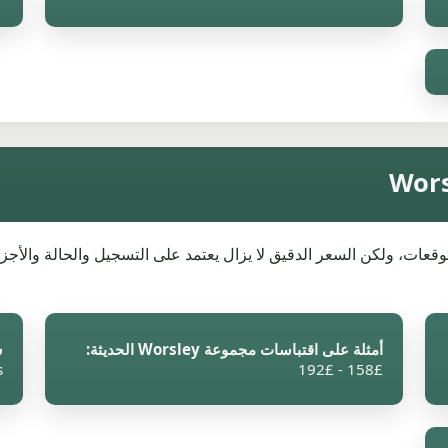
أمثلة على اقتباسات مجموعة Worsley الحديثة:
سي
s
£158 - £192