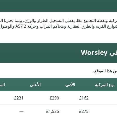
ن تعكس أسعار السيارات الخردة Worsley المركبة ونقطة التجميع معًا. يعطي التسجيل الطراز والوزن،
Wor
ن هذا الموقع.
نوع المركبة
الأدنى
الأعلى
الم
£231
£290
£162
—
£1,525
£275