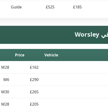
Guide
£525
£185
Wor
Price
Vehicle
M28
£162
M6
£290
M30
£265
M28
£205