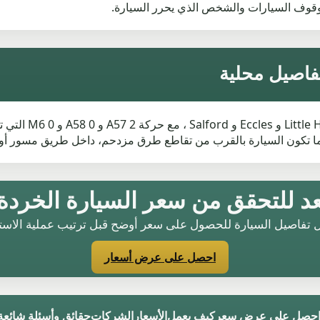
 وقوف السيارات والشخص الذي يحرر السيارة.
يربط y Boothstown
عندما تكون السيارة بالقرب من تقاطع طرق مزدحم، داخل طريق مسور 
لتحقق من سعر السيارة الخردة Worsley 
 تفاصيل السيارة للحصول على سعر أوضح قبل ترتيب عملية الاستل
احصل على عرض أسعار
حصل على عرض سعر
كيف يعمل
الأسعار
الشركات
حقائق وأسئلة شائعة