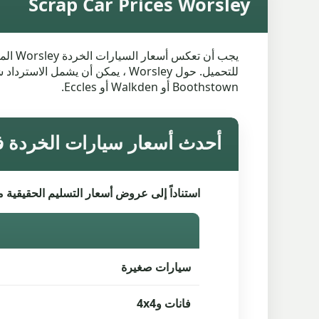
Scrap Car Prices Worsley
يجب أ
Boothstown أو Walkden أو Eccles.
أحدث أسعار سيارات الخردة في sley
استناداً إلى عروض أسعار التسليم الحقيقية م
سيارات صغيرة
فانات و4x4