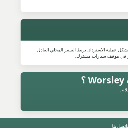
Worsle و Walkden و Little Hulton و Eccles و Salford ، مع حركة A57 2 و A58 0 و M6 0 التي تشكل عملية الاسترداد. يربط السعر المحلي العادل
أو في موقف سيارات مشترك.
؟
ام.
اتصل بنا