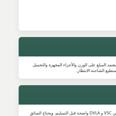
زال من الممكن تقييم أعطال MOT وأخطاء المحرك وأضرار التصادم والسيارات المخزنة منذ فترة طويلة في Worsley. يعتمد المبلغ على الوزن والأجزاء المجهزة والتحميل
طيع الشاحنة الانتظار.
تتم معالجة الدفع عن طريق التحويل البنكي بمجرد الاتفاق على تفاصيل السيارة والاستلام. يجب أن تكون إرشادات التخلص من V5C و DVLA واضحة قبل التسليم، ويحتاج السائق